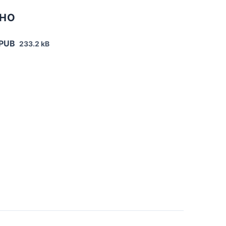
ТНО
EPUB
233.2 kB