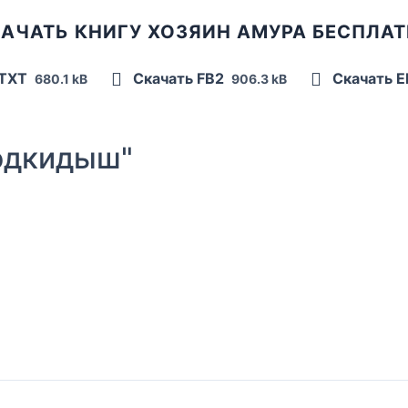
АЧАТЬ КНИГУ ХОЗЯИН АМУРА БЕСПЛА
 TXT
Скачать FB2
Скачать 
680.1 kB
906.3 kB
одкидыш"