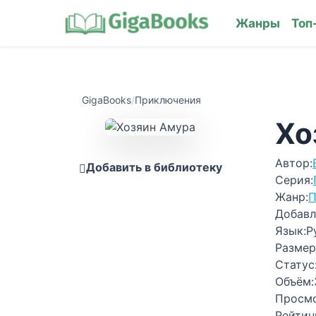
Жанры
Топ
GigaBooks
/
Приключения
Хо
Автор:
Добавить в библиотеку
Серия:
Жанр:
П
Добавл
Язык:
Р
Размер
Статус
Объём:
Просм
Рейтин