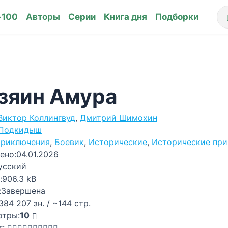
-100
Авторы
Серии
Книга дня
Подборки
зяин Амура
Виктор Коллингвуд
,
Дмитрий Шимохин
Подкидыш
риключения
,
Боевик
,
Исторические
,
Исторические пр
ено:
04.01.2026
усский
:
906.3 kB
:
Завершена
384 207 зн. / ~144 стр.
отры:
10
г: