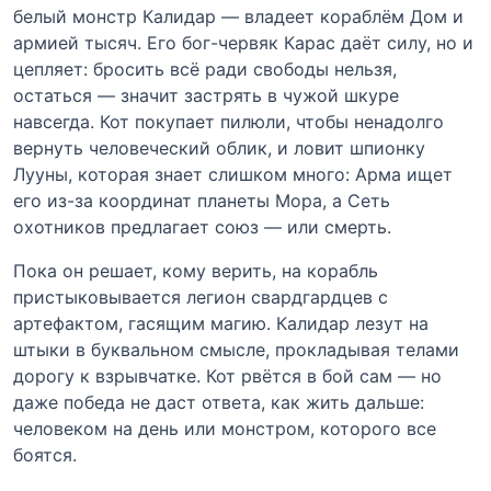
белый монстр Калидар — владеет кораблём Дом и
армией тысяч. Его бог-червяк Карас даёт силу, но и
цепляет: бросить всё ради свободы нельзя,
остаться — значит застрять в чужой шкуре
навсегда. Кот покупает пилюли, чтобы ненадолго
вернуть человеческий облик, и ловит шпионку
Лууны, которая знает слишком много: Арма ищет
его из-за координат планеты Мора, а Сеть
охотников предлагает союз — или смерть.
Пока он решает, кому верить, на корабль
пристыковывается легион свардгардцев с
артефактом, гасящим магию. Калидар лезут на
штыки в буквальном смысле, прокладывая телами
дорогу к взрывчатке. Кот рвётся в бой сам — но
даже победа не даст ответа, как жить дальше:
человеком на день или монстром, которого все
боятся.