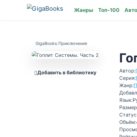
Жанры
Топ-100
Авт
GigaBooks
/
Приключения
Го
Автор:
Добавить в библиотеку
Серия:
Жанр:
П
Добавл
Язык:
Р
Размер
Статус
Объём:
Просм
Рейтин