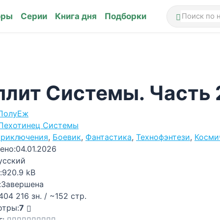
оры
Серии
Книга дня
Подборки
плит Системы. Часть 
ПолуЕж
Пехотинец Системы
риключения
,
Боевик
,
Фантастика
,
Технофэнтези
,
Косми
ено:
04.01.2026
усский
:
920.9 kB
:
Завершена
404 216 зн. / ~152 стр.
отры:
7
г: