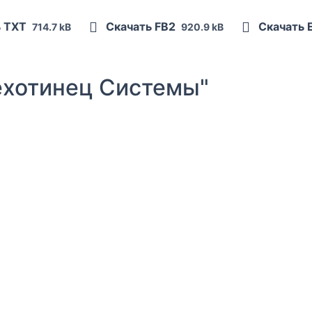
ь TXT
Скачать FB2
Скачать 
714.7 kB
920.9 kB
хотинец Системы"