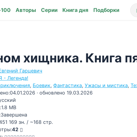
-100
Авторы
Серии
Книга дня
Подборки
ном хищника. Книга п
Евгений Гарцевич
Я - Легенда!
риключения
,
Боевик
,
Фантастика
,
Ужасы и мистика
,
Те
ено:
04.01.2026
· обновлено 19.03.2026
усский
:
1.8 MB
:
Завершена
451 169 зн. / ~168 стр.
отры:
42
г: