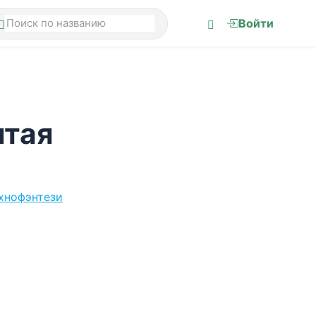
Войти
ятая
хнофэнтези