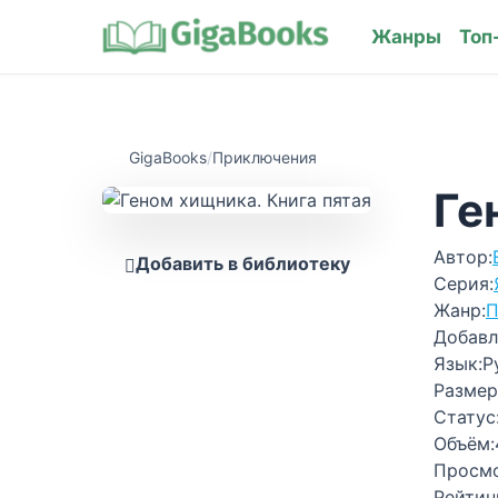
Жанры
Топ
GigaBooks
/
Приключения
Ге
Автор:
Добавить в библиотеку
Серия:
Жанр:
П
Добавл
Язык:
Р
Размер
Статус
Объём:
Просм
Рейтин