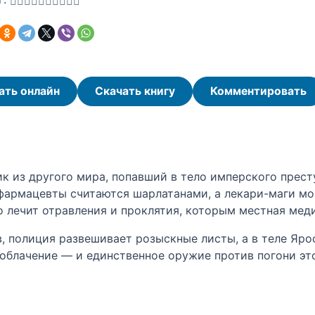
ать онлайн
Скачать книгу
Комментировать
 из другого мира, попавший в тело имперского престу
 фармацевты считаются шарлатанами, а лекари-маги м
о лечит отравления и проклятия, которым местная мед
в, полиция развешивает розыскные листы, а в теле Яр
облачение — и единственное оружие против погони это