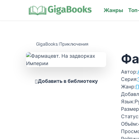
Жанры
Топ
GigaBooks
/
Приключения
Фа
Автор:
Серия:
Добавить в библиотеку
Жанр:
П
Добавл
Язык:
Р
Размер
Статус
Объём:
Просм
Рейтин