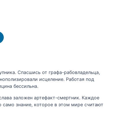
пника. Спасшись от графа-рабовладельца,
онополизировали исцеление. Работая под
ицина бессильна.
ослава заложен артефакт-смертник. Каждое
 само знание, которое в этом мире считают