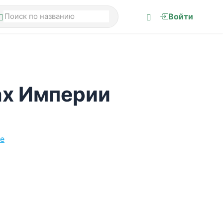
Войти
ах Империи
е