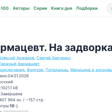
-100
Авторы
Серии
Книга дня
Подборки
рмацевт. На задворк
Алексей Аржанов
,
Сергей Харченко
Таежный фармацевт
риключения
,
Фэнтези
,
Попаданцы
,
Медицина и здоровь
ено:
04.01.2026
усский
:
1021.1 kB
:
Завершена
407 964 зн. / ~157 стр.
отры:
10
г: