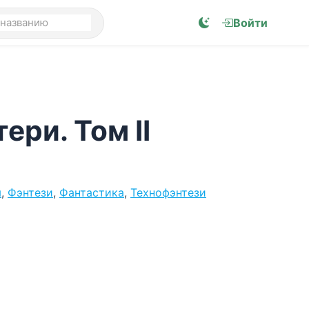
Войти
ери. Том II
я
,
Фэнтези
,
Фантастика
,
Технофэнтези