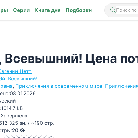
оры
Серии
Книга дня
Подборки
, Всевышний! Цена пот
Евгений Нетт
Эй, Всевышний!
рама
,
Приключения в современном мире
,
Приключени
ено:
08.01.2026
усский
:
1014.7 kB
:
Завершена
512 325 зн. / ~190 стр.
отры:
20
г: