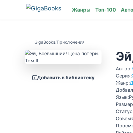
Жанры
Топ-100
Авт
GigaBooks
/
Приключения
Эй
Автор:
Серия:
Добавить в библиотеку
Жанр:
Д
Добавл
Язык:
Р
Размер
Статус
Объём:
Просм
Рейтин