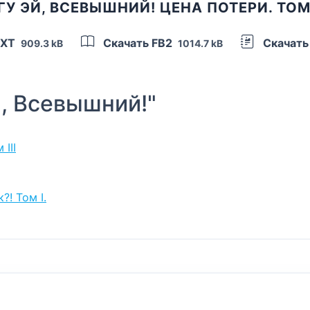
У ЭЙ, ВСЕВЫШНИЙ! ЦЕНА ПОТЕРИ. ТОМ
TXT
Скачать FB2
Скачать
909.3 kB
1014.7 kB
, Всевышний!"
III
?! Том I.