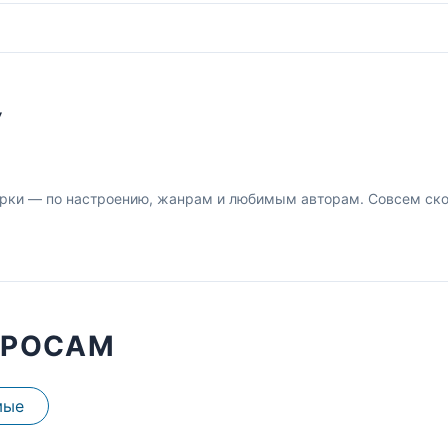
У
рки — по настроению, жанрам и любимым авторам. Совсем скор
ПРОСАМ
мые