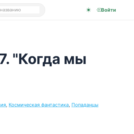
Войти
7. "Когда мы
рия
,
Космическая фантастика
,
Попаданцы