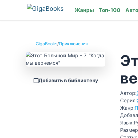
Жанры
Топ-100
Авт
GigaBooks
/
Приключения
Эт
ве
Добавить в библиотеку
Автор:
Серия:
Жанр:
П
Добавл
Язык:
Р
Размер
Статус