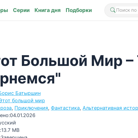
оры
Серии
Книга дня
Подборки
от Большой Мир – 
рнемся"
Борис Батыршин
Этот большой мир
роза
,
Приключения
,
Фантастика
,
Альтернативная исто
ено:
04.01.2026
усский
:
13.7 MB
:
Завершена