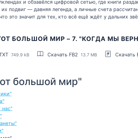
клендах и обзавёлся цифровой сетью, где книги разд
их подвиг — давняя легенда, а личные счета рассчитан
то это значит для тех, кто всё ещё ждёт у дальних звё
ТОТ БОЛЬШОЙ МИР – 7. "КОГДА МЫ ВЕР
 TXT
Скачать FB2
Скачать
749.9 kB
13.7 MB
от большой мир"
тики"
а"
 нас"
"
ланеты"
и"
емся"