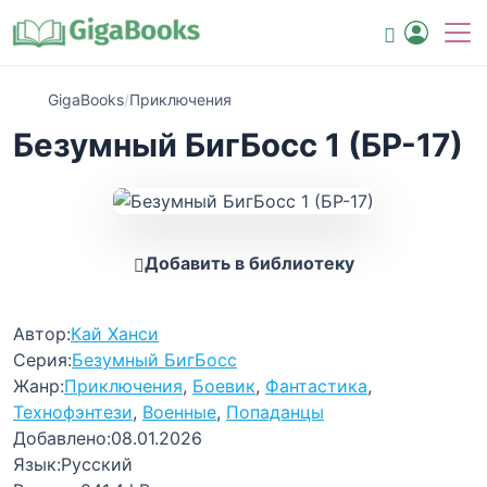
GigaBooks
/
Приключения
Безумный БигБосс 1 (БР-17)
Добавить в библиотеку
Автор:
Кай Ханси
Серия:
Безумный БигБосс
Жанр:
Приключения
,
Боевик
,
Фантастика
,
Технофэнтези
,
Военные
,
Попаданцы
Добавлено:
08.01.2026
Язык:
Русский