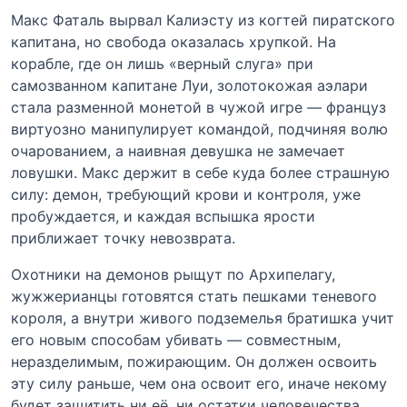
Макс Фаталь вырвал Калиэсту из когтей пиратского
капитана, но свобода оказалась хрупкой. На
корабле, где он лишь «верный слуга» при
самозванном капитане Луи, золотокожая аэлари
стала разменной монетой в чужой игре — француз
виртуозно манипулирует командой, подчиняя волю
очарованием, а наивная девушка не замечает
ловушки. Макс держит в себе куда более страшную
силу: демон, требующий крови и контроля, уже
пробуждается, и каждая вспышка ярости
приближает точку невозврата.
Охотники на демонов рыщут по Архипелагу,
жужжерианцы готовятся стать пешками теневого
короля, а внутри живого подземелья братишка учит
его новым способам убивать — совместным,
неразделимым, пожирающим. Он должен освоить
эту силу раньше, чем она освоит его, иначе некому
будет защитить ни её, ни остатки человечества.