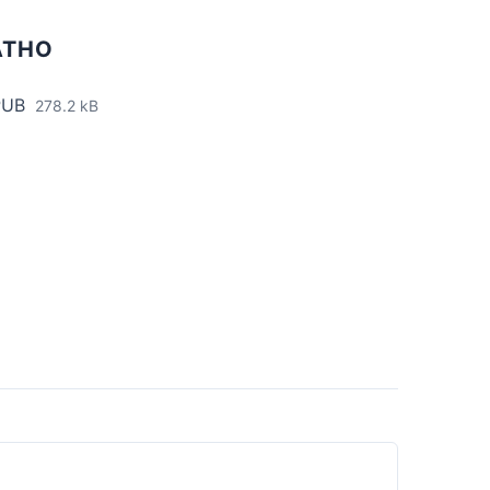
АТНО
PUB
278.2 kB