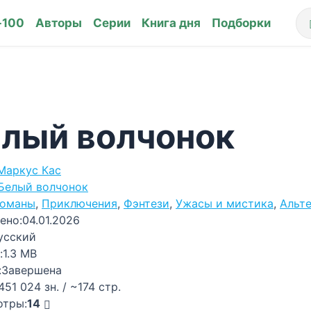
-100
Авторы
Серии
Книга дня
Подборки
лый волчонок
Маркус Кас
Белый волчонок
оманы
,
Приключения
,
Фэнтези
,
Ужасы и мистика
,
Альт
ено:
04.01.2026
усский
:
1.3 MB
:
Завершена
451 024 зн. / ~174 стр.
отры:
14