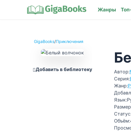
Жанры
Топ
GigaBooks
/
Приключения
Бе
Добавить в библиотеку
Автор:
Серия:
Жанр:
Р
Добавл
Язык:
Р
Размер
Статус
Объём:
Просм