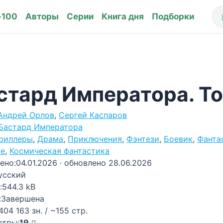
-100
Авторы
Серии
Книга дня
Подборки
стард Императора. То
Андрей Орлов
,
Сергей Каспаров
Бастард Императора
риллеры
,
Драма
,
Приключения
,
Фэнтези
,
Боевик
,
Фанта
ые
,
Космическая фантастика
ено:
04.01.2026
· обновлено 28.06.2026
усский
:
544.3 kB
:
Завершена
404 163 зн. / ~155 стр.
отры:
19