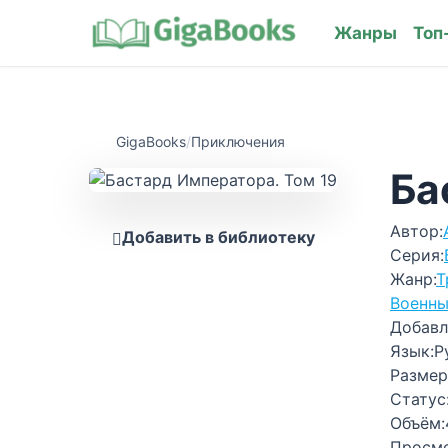
Жанры
Топ
GigaBooks
/
Приключения
Ба
Автор:
Добавить в библиотеку
Серия:
Жанр:
Т
Военн
Добавл
Язык:
Р
Размер
Статус
Объём:
Просм