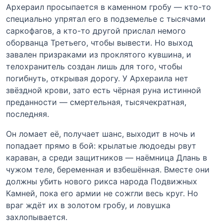
Архераил просыпается в каменном гробу — кто-то
специально упрятал его в подземелье с тысячами
саркофагов, а кто-то другой прислал немого
оборванца Третьего, чтобы вывести. Но выход
завален призраками из проклятого кувшина, и
телохранитель создан лишь для того, чтобы
погибнуть, открывая дорогу. У Архераила нет
звёздной крови, зато есть чёрная руна истинной
преданности — смертельная, тысячекратная,
последняя.
Он ломает её, получает шанс, выходит в ночь и
попадает прямо в бой: крылатые людоеды рвут
караван, а среди защитников — наёмница Длань в
чужом теле, беременная и взбешённая. Вместе они
должны убить нового рикса народа Подвижных
Камней, пока его армии не сожгли весь круг. Но
враг ждёт их в золотом гробу, и ловушка
захлопывается.