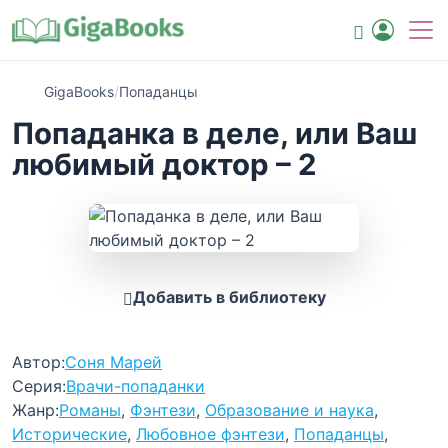
GigaBooks
/
Попаданцы
Попаданка в деле, или Ваш
любимый доктор – 2
Добавить в библиотеку
Автор:
Соня Марей
Серия:
Врачи-попаданки
Жанр:
Романы
,
Фэнтези
,
Образование и наука
,
Исторические
,
Любовное фэнтези
,
Попаданцы
,