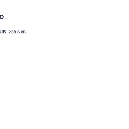
НО
PUB
238.6 kB