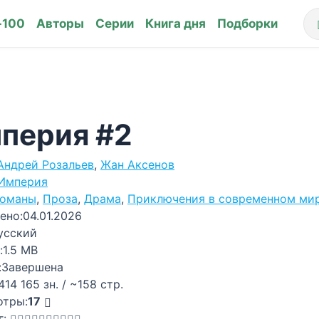
-100
Авторы
Серии
Книга дня
Подборки
перия #2
Андрей Розальев
,
Жан Аксенов
Империя
оманы
,
Проза
,
Драма
,
Приключения в современном ми
ено:
04.01.2026
усский
:
1.5 MB
:
Завершена
414 165 зн. / ~158 стр.
отры:
17
г: