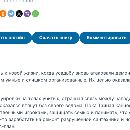
ать онлайн
Скачать книгу
Комментировать
 к новой жизни, когда усадьбу вновь атаковали демоны
м умные и слишком организованные. Их целью оказалас
туировки на телах убитых, странная связь между напа
 оказался втянут без своего ведома. Пока Тайная канц
венными игроками, защищать семью и понимать, что е
-то заработать на ремонт разрушенной сантехники и но
с-план.