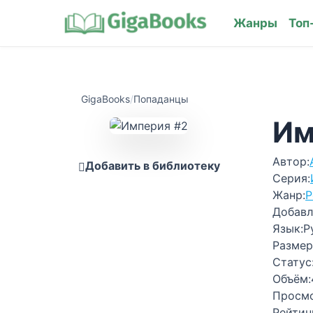
Жанры
Топ
GigaBooks
/
Попаданцы
Им
Автор:
Добавить в библиотеку
Серия:
Жанр:
Р
Добавл
Язык:
Р
Размер
Статус
Объём:
Просм
Рейтин