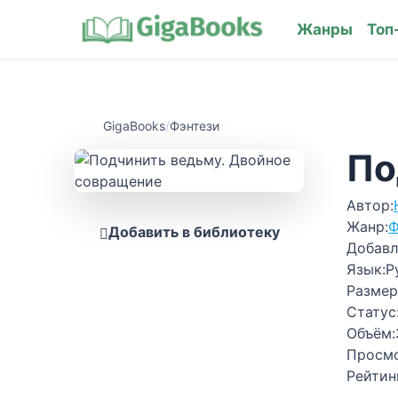
Жанры
Топ
GigaBooks
/
Фэнтези
По
Автор:
Жанр:
Ф
Добавить в библиотеку
Добавл
Язык:
Р
Размер
Статус
Объём:
Просм
Рейтин