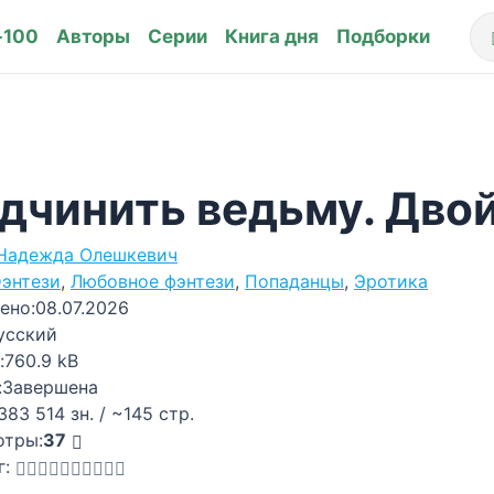
-100
Авторы
Серии
Книга дня
Подборки
дчинить ведьму. Дво
Надежда Олешкевич
энтези
,
Любовное фэнтези
,
Попаданцы
,
Эротика
ено:
08.07.2026
усский
:
760.9 kB
:
Завершена
383 514 зн. / ~145 стр.
отры:
37
г: