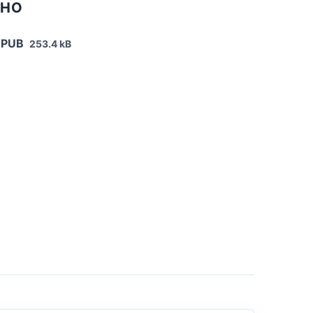
ТНО
EPUB
253.4 kB