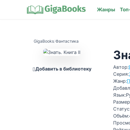
Жанры
Топ
GigaBooks
/
Фантастика
Зн
Автор:
Добавить в библиотеку
Серия:
Жанр:
П
Добавл
Язык:
Р
Размер
Статус
Объём:
Просм
Рейтин