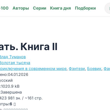
-100
Авторы
Серии
Книга дня
Подборки
ать. Книга II
Влад Туманов
Золотая тысяча
риключения в современном мире
,
Фэнтези
,
Боевик
,
Фа
ено:
04.01.2026
усский
:
1020.9 kB
:
Завершена
423 981 зн. / ~161 стр.
отры:
6
г: