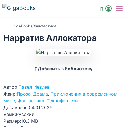
GigaBooks
/
Фантастика
Нарратив Аллокатора
Добавить в библиотеку
Автор:
Павел Иевлев
Жанр:
Проза
,
Драма
,
Приключения в современном
мире
,
Фантастика
,
Технофэнтези
Добавлено:
04.01.2026
Язык:
Русский
Размер:
10.3 MB