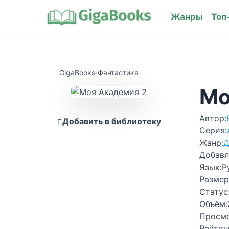
Жанры
Топ
GigaBooks
/
Фантастика
Мо
Автор:
Добавить в библиотеку
Серия:
Жанр:
Д
Добавл
Язык:
Р
Размер
Статус
Объём:
Просм
Рейтин