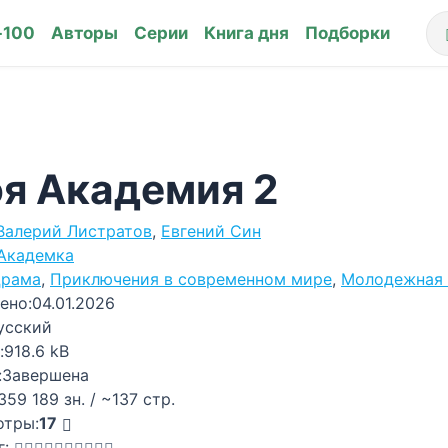
-100
Авторы
Серии
Книга дня
Подборки
я Академия 2
Валерий Листратов
,
Евгений Син
Академка
рама
,
Приключения в современном мире
,
Молодежная 
ено:
04.01.2026
усский
:
918.6 kB
:
Завершена
359 189 зн. / ~137 стр.
отры:
17
г: