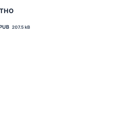
АТНО
EPUB
207.5 kB