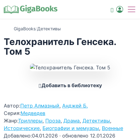
GigaBooks
/
Детективы
Телохранитель Генсека.
Том 5
Добавить в библиотеку
Автор:
Петр Алмазный
,
Анджей Б.
Серия:
Медведев
Жанр:
Триллеры
,
Проза
,
Драма
,
Детективы
,
Исторические
,
Биографии и мемуары
,
Военные
Добавлено:
04.01.2026
· обновлено 12.01.2026