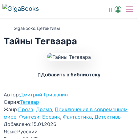
GigaBooks
/
Детективы
Тайны Тегваара
Добавить в библиотеку
Автор:
Дмитрий Гришанин
Серия:
Тегваар
Жанр:
Проза
,
Драма
,
Приключения в современном
мире
,
Фэнтези
,
Боевик
,
Фантастика
,
Детективы
Добавлено:
15.01.2026
Язык:
Русский