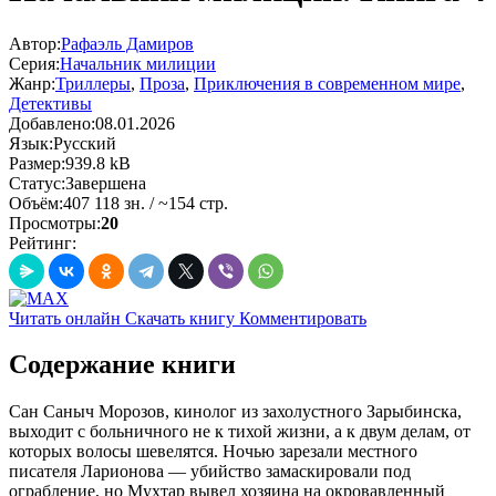
Автор:
Рафаэль Дамиров
Серия:
Начальник милиции
Жанр:
Триллеры
,
Проза
,
Приключения в современном мире
,
Детективы
Добавлено:
08.01.2026
Язык:
Русский
Размер:
939.8 kB
Статус:
Завершена
Объём:
407 118 зн. / ~154 стр.
Просмотры:
20
Рейтинг:
Читать онлайн
Скачать книгу
Комментировать
Содержание книги
Сан Саныч Морозов, кинолог из захолустного Зарыбинска,
выходит с больничного не к тихой жизни, а к двум делам, от
которых волосы шевелятся. Ночью зарезали местного
писателя Ларионова — убийство замаскировали под
ограбление, но Мухтар вывел хозяина на окровавленный