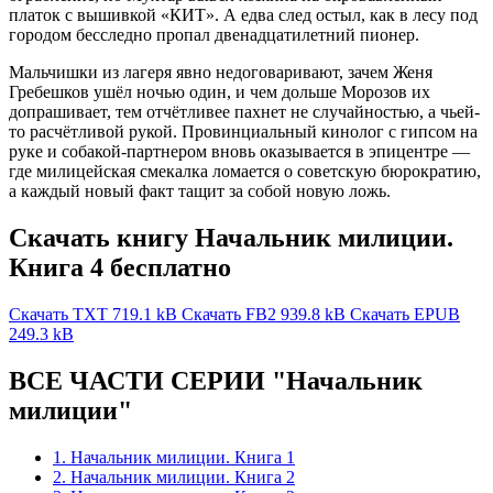
платок с вышивкой «КИТ». А едва след остыл, как в лесу под
городом бесследно пропал двенадцатилетний пионер.
Мальчишки из лагеря явно недоговаривают, зачем Женя
Гребешков ушёл ночью один, и чем дольше Морозов их
допрашивает, тем отчётливее пахнет не случайностью, а чьей-
то расчётливой рукой. Провинциальный кинолог с гипсом на
руке и собакой-партнером вновь оказывается в эпицентре —
где милицейская смекалка ломается о советскую бюрократию,
а каждый новый факт тащит за собой новую ложь.
Скачать книгу Начальник милиции.
Книга 4 бесплатно
Скачать TXT
719.1 kB
Скачать FB2
939.8 kB
Скачать EPUB
249.3 kB
ВСЕ ЧАСТИ СЕРИИ "Начальник
милиции"
1. Начальник милиции. Книга 1
2. Начальник милиции. Книга 2