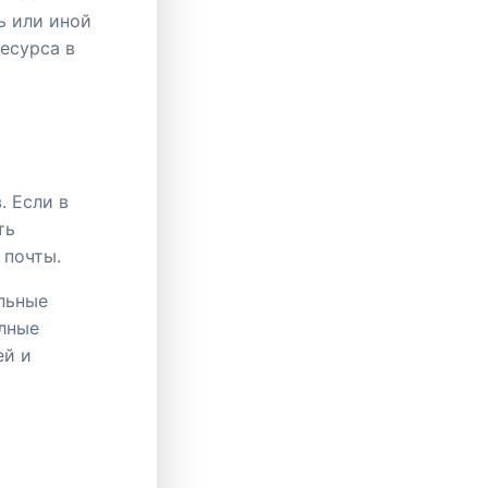
ь или иной
есурса в
. Если в
ть
 почты.
ельные
олные
ей и