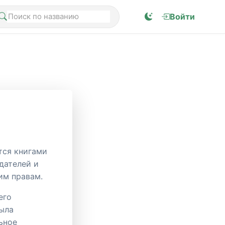
Войти
тся книгами
дателей и
им правам.
его
была
ьное