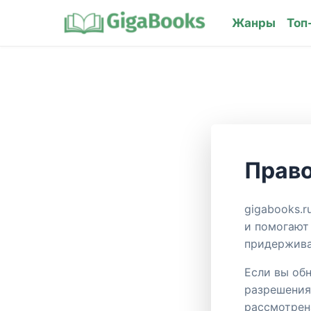
Жанры
Топ
Право
gigabooks.r
и помогают
придержива
Если вы об
разрешения
рассмотрен