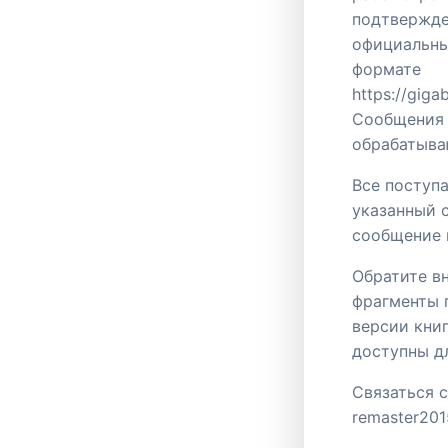
подтвержде
официальны
формате
https://giga
Сообщения 
обрабатыва
Все поступ
указанный 
сообщение 
Обратите в
фрагменты п
версии кни
доступны д
Связаться 
remaster201