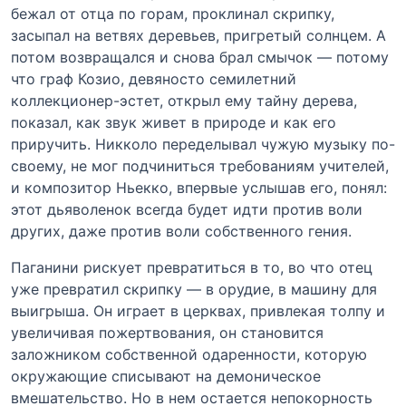
бежал от отца по горам, проклинал скрипку,
засыпал на ветвях деревьев, пригретый солнцем. А
потом возвращался и снова брал смычок — потому
что граф Козио, девяносто семилетний
коллекционер-эстет, открыл ему тайну дерева,
показал, как звук живет в природе и как его
приручить. Никколо переделывал чужую музыку по-
своему, не мог подчиниться требованиям учителей,
и композитор Ньекко, впервые услышав его, понял:
этот дьяволенок всегда будет идти против воли
других, даже против воли собственного гения.
Паганини рискует превратиться в то, во что отец
уже превратил скрипку — в орудие, в машину для
выигрыша. Он играет в церквах, привлекая толпу и
увеличивая пожертвования, он становится
заложником собственной одаренности, которую
окружающие списывают на демоническое
вмешательство. Но в нем остается непокорность