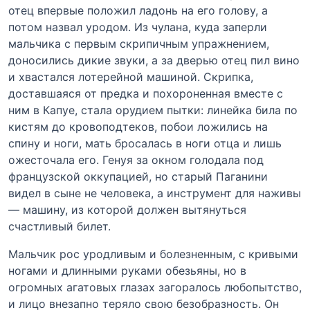
отец впервые положил ладонь на его голову, а
потом назвал уродом. Из чулана, куда заперли
мальчика с первым скрипичным упражнением,
доносились дикие звуки, а за дверью отец пил вино
и хвастался лотерейной машиной. Скрипка,
доставшаяся от предка и похороненная вместе с
ним в Капуе, стала орудием пытки: линейка била по
кистям до кровоподтеков, побои ложились на
спину и ноги, мать бросалась в ноги отца и лишь
ожесточала его. Генуя за окном голодала под
французской оккупацией, но старый Паганини
видел в сыне не человека, а инструмент для наживы
— машину, из которой должен вытянуться
счастливый билет.
Мальчик рос уродливым и болезненным, с кривыми
ногами и длинными руками обезьяны, но в
огромных агатовых глазах загоралось любопытство,
и лицо внезапно теряло свою безобразность. Он